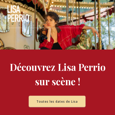
Skip
to
content
Découvrez Lisa Perrio
sur scène !
Toutes les dates de Lisa