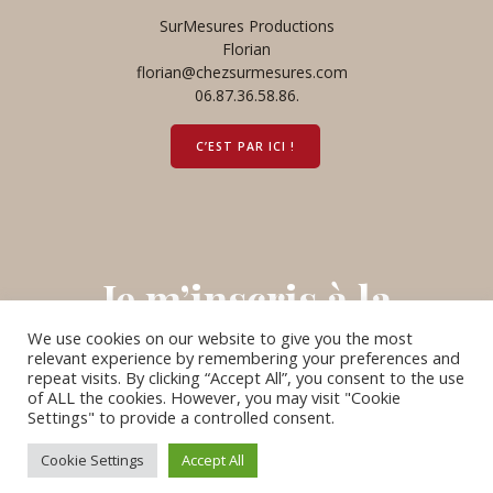
SurMesures Productions
Florian
florian@chezsurmesures.com
06.87.36.58.86.
C’EST PAR ICI !
Je m’inscris à la
We use cookies on our website to give you the most
newsletters
relevant experience by remembering your preferences and
repeat visits. By clicking “Accept All”, you consent to the use
of ALL the cookies. However, you may visit "Cookie
Settings" to provide a controlled consent.
Je ne rate aucune nouvelle !
Cookie Settings
Accept All